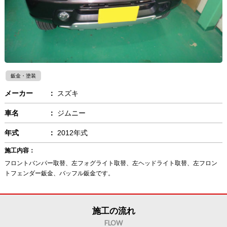
鈑金・塗装
メーカー
：
スズキ
車名
：
ジムニー
年式
：
2012年式
施工内容：
フロントバンパー取替、左フォグライト取替、左ヘッドライト取替、左フロン
トフェンダー鈑金、バッフル鈑金です。
施工の流れ
FLOW